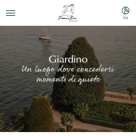
ITA
ITA
ENG
Giardino
Un luogo dove concedersi
momenti di quiete