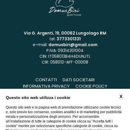
Via G. Argenti, 19, 00062 Lungolago RM
tel:
3773301331
e-mail:
domusbiri@gmail.com
P.IVA: 09314301004
CIN: IT058013B4H4DUNJTL
CIR: 058013-AFF-00008
CONTATTI
DATI SOCIETARI
INFORMATIVA PRIVACY
COOKIE POLICY
ACCESSIBILITÀ
X
Questo sito web utilizza i cookie
Questo sito web e la pagina web di prenotazione utilizzano cookie tecnici
e, solo previo tuo consenso, cookies analitici e di marketing per pubblicità
mirata e personalizzazione degli annunci. Per acconsentire
all’installazione di tutte le categorie di cookie clicca su “Accetta tutti i
cookie” mentre per selezionare specifiche categorie di cookie, clicca su