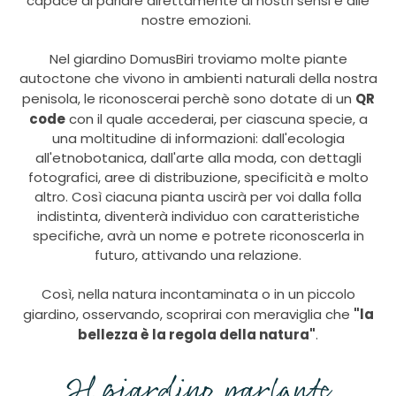
capace di parlare direttamente ai nostri sensi e alle
nostre emozioni.
Nel giardino DomusBiri troviamo molte piante
autoctone che vivono in ambienti naturali della nostra
QR
penisola, le riconoscerai perchè sono dotate di un
code
con il quale accederai, per ciascuna specie, a
una moltitudine di informazioni: dall'ecologia
all'etnobotanica, dall'arte alla moda, con dettagli
fotografici, aree di distribuzione, specificità e molto
altro. Così ciacuna pianta uscirà per voi dalla folla
indistinta, diventerà individuo con caratteristiche
specifiche, avrà un nome e potrete riconoscerla in
futuro, attivando una relazione.
Così, nella natura incontaminata o in un piccolo
"la
giardino, osservando, scoprirai con meraviglia che
bellezza è la regola della natura"
.
Il giardino parlante